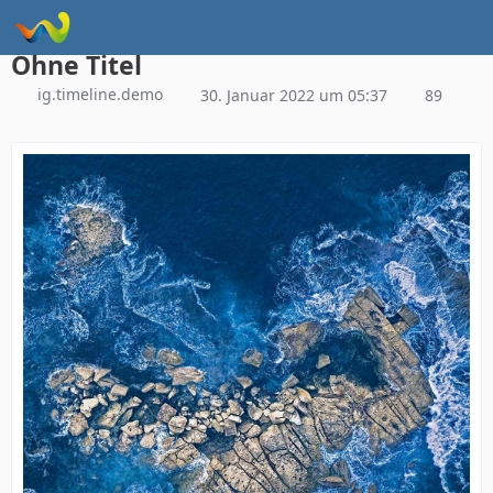
Instagram Galerie Demo
Ohne Titel
ig.timeline.demo
30. Januar 2022 um 05:37
89