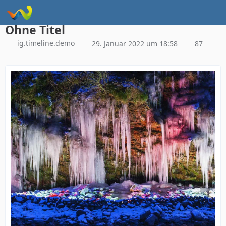
Instagram Galerie Demo
Ohne Titel
ig.timeline.demo
29. Januar 2022 um 18:58
87