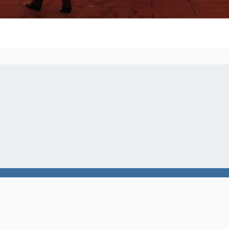
Instagram Galerie
© 2022-2026 by
SoftCreatR.dev
Community-Software:
WoltLab Suite™ 6.1.2