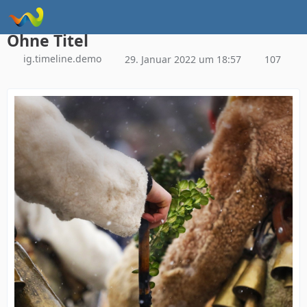
Instagram Galerie Demo
Ohne Titel
ig.timeline.demo
29. Januar 2022 um 18:57
107