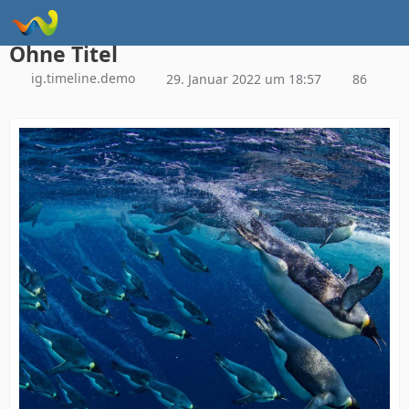
Instagram Galerie Demo
Ohne Titel
ig.timeline.demo
29. Januar 2022 um 18:57
86