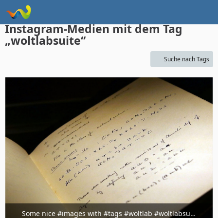
Instagram Galerie Demo
Instagram-Medien mit dem Tag
„woltlabsuite“
Suche nach Tags
Some nice #images with #tags #woltlab #woltlabsuite