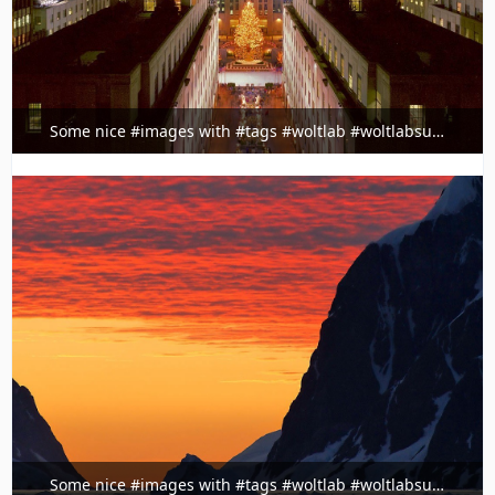
Some nice #images with #tags #woltlab #woltlabsuite
@ig.timeline.demo
3. Februar 2022 um 23:36
Some nice #images with #tags #woltlab #woltlabsuite