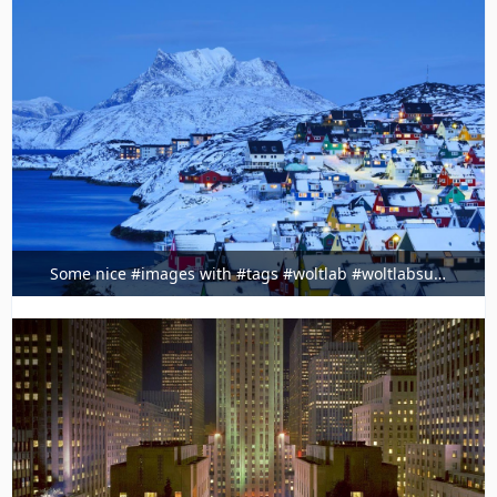
Some nice #images with #tags #woltlab #woltlabsuite
@ig.timeline.demo
3. Februar 2022 um 23:36