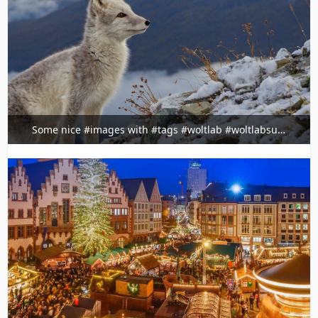
Some nice #images with #tags #woltlab #woltlabsuite
@ig.timeline.demo
3. Februar 2022 um 23:36