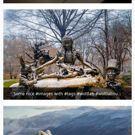
@ig.timeline.demo
3. Februar 2022 um 23:36
Some nice #images with #tags #woltlab #woltlabsuite
@ig.timeline.demo
3. Februar 2022 um 23:36