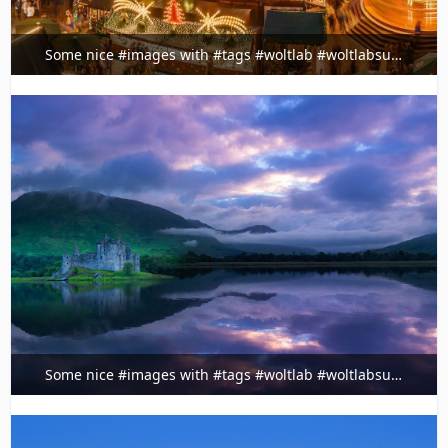
Some nice #images with #tags #woltlab #woltlabsuite
@ig.timeline.demo
3. Februar 2022 um 23:36
Some nice #images with #tags #woltlab #woltlabsuite
@ig.timeline.demo
3. Februar 2022 um 23:36